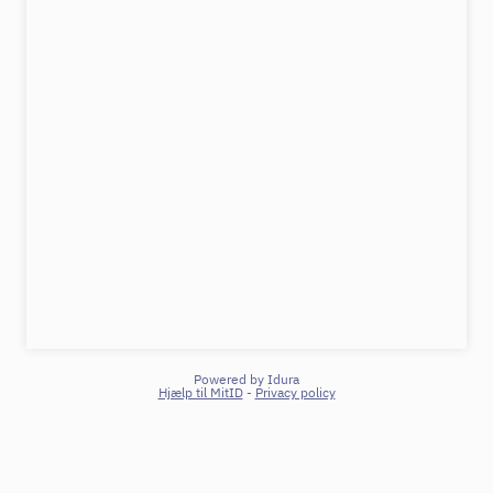
Powered by Idura
Hjælp til MitID
-
Privacy policy